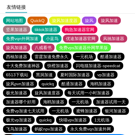
友情链接
网站地图
QuickQ
旋风加速度器
旋风
旋风加速
坚果加速器
tiktok加速器
狗急加速器官网
免费vqn外网加速
小蓝鸟
优途加速器官网
风驰加速器
旋风加速器
八戒看书
免费vps加速器外网苹果版
西柚加速器
雷霆加速免费永久
一元机场
酷通加速器
十大免费加速神器
快橙加速器
闪电猫加速器-speedcat
6513下载站
黑洞加速
夏时国际加速器
vp加速器
旋风pvn加速器
quickq
酷通加速器
海鸥加速器
极光加速器
旋风加速度器
每天试用一小时加速器
加速器哪个好用
海鸥加速器
一元机场
加速器试用一天
免费vp加速七天试用
一元机场
蜜蜂加速器
银河加速器
极光vp加速器
quickq
快喵vpv加速器
1元机场
飞鸟加速器
蚂蚁npv加速器
永久免费vqn加速外网