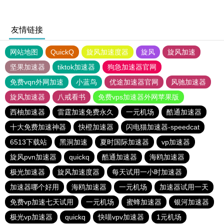
友情链接
网站地图
QuickQ
旋风加速度器
旋风
旋风加速
坚果加速器
tiktok加速器
狗急加速器官网
免费vqn外网加速
小蓝鸟
优途加速器官网
风驰加速器
旋风加速器
八戒看书
免费vps加速器外网苹果版
西柚加速器
雷霆加速免费永久
一元机场
酷通加速器
十大免费加速神器
快橙加速器
闪电猫加速器-speedcat
6513下载站
黑洞加速
夏时国际加速器
vp加速器
旋风pvn加速器
quickq
酷通加速器
海鸥加速器
极光加速器
旋风加速度器
每天试用一小时加速器
加速器哪个好用
海鸥加速器
一元机场
加速器试用一天
免费vp加速七天试用
一元机场
蜜蜂加速器
银河加速器
极光vp加速器
quickq
快喵vpv加速器
1元机场