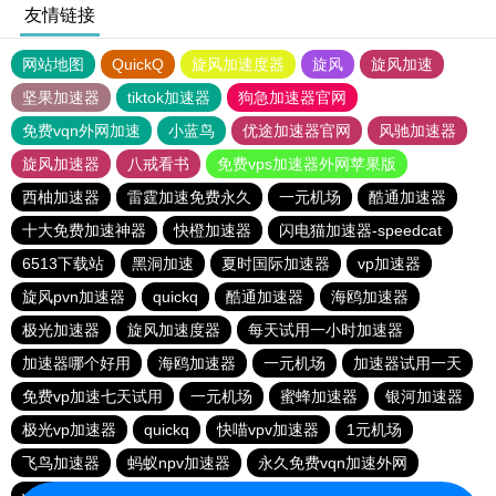
友情链接
网站地图
QuickQ
旋风加速度器
旋风
旋风加速
坚果加速器
tiktok加速器
狗急加速器官网
免费vqn外网加速
小蓝鸟
优途加速器官网
风驰加速器
旋风加速器
八戒看书
免费vps加速器外网苹果版
西柚加速器
雷霆加速免费永久
一元机场
酷通加速器
十大免费加速神器
快橙加速器
闪电猫加速器-speedcat
6513下载站
黑洞加速
夏时国际加速器
vp加速器
旋风pvn加速器
quickq
酷通加速器
海鸥加速器
极光加速器
旋风加速度器
每天试用一小时加速器
加速器哪个好用
海鸥加速器
一元机场
加速器试用一天
免费vp加速七天试用
一元机场
蜜蜂加速器
银河加速器
极光vp加速器
quickq
快喵vpv加速器
1元机场
飞鸟加速器
蚂蚁npv加速器
永久免费vqn加速外网