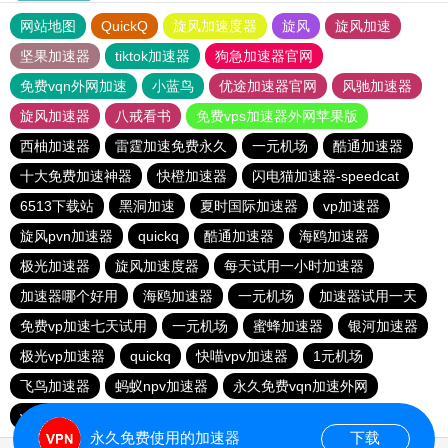
网站地图
QuickQ
旋风加速度器
旋风
旋风加速
坚果加速器
tiktok加速器
狗急加速器官网
免费vqn外网加速
小蓝鸟
优途加速器官网
风驰加速器
旋风加速器
八戒看书
免费vps加速器外网苹果版
西柚加速器
雷霆加速免费永久
一元机场
酷通加速器
十大免费加速神器
快橙加速器
闪电猫加速器-speedcat
6513下载站
黑洞加速
夏时国际加速器
vp加速器
旋风pvn加速器
quickq
酷通加速器
海鸥加速器
极光加速器
旋风加速度器
每天试用一小时加速器
加速器哪个好用
海鸥加速器
一元机场
加速器试用一天
免费vp加速七天试用
一元机场
蜜蜂加速器
银河加速器
极光vp加速器
quickq
快喵vpv加速器
1元机场
飞鸟加速器
蚂蚁npv加速器
永久免费vqn加速外网
vqn加速
永久免费使用的加速器
下载