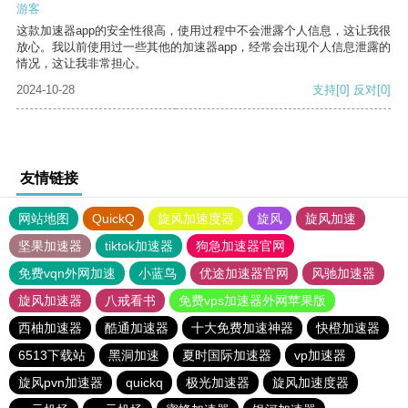
游客
这款加速器app的安全性很高，使用过程中不会泄露个人信息，这让我很
放心。我以前使用过一些其他的加速器app，经常会出现个人信息泄露的
情况，这让我非常担心。
2024-10-28
支持
[0]
反对
[0]
友情链接
网站地图
QuickQ
旋风加速度器
旋风
旋风加速
坚果加速器
tiktok加速器
狗急加速器官网
免费vqn外网加速
小蓝鸟
优途加速器官网
风驰加速器
旋风加速器
八戒看书
免费vps加速器外网苹果版
西柚加速器
酷通加速器
十大免费加速神器
快橙加速器
6513下载站
黑洞加速
夏时国际加速器
vp加速器
旋风pvn加速器
quickq
极光加速器
旋风加速度器