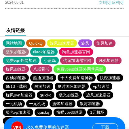
2024-05-31
支持
[0]
反对
[0]
友情链接
网站地图
QuickQ
旋风加速度器
旋风
旋风加速
坚果加速器
tiktok加速器
狗急加速器官网
免费vqn外网加速
小蓝鸟
优途加速器官网
风驰加速器
旋风加速器
八戒看书
免费vps加速器外网苹果版
西柚加速器
酷通加速器
十大免费加速神器
快橙加速器
6513下载站
黑洞加速
夏时国际加速器
vp加速器
旋风pvn加速器
quickq
极光加速器
旋风加速度器
一元机场
一元机场
蜜蜂加速器
银河加速器
极光vp加速器
quickq
快喵vpv加速器
1元机场
vqn加速
永久免费使用的加速器
下载