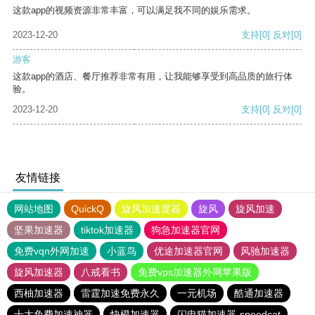
这款app的视频资源非常丰富，可以满足我不同的娱乐需求。
2023-12-20
支持
[0]
反对
[0]
游客
这款app的酒店、餐厅推荐非常有用，让我能够享受到高品质的旅行体
验。
2023-12-20
支持
[0]
反对
[0]
友情链接
网站地图
QuickQ
旋风加速度器
旋风
旋风加速
坚果加速器
tiktok加速器
狗急加速器官网
免费vqn外网加速
小蓝鸟
优途加速器官网
风驰加速器
旋风加速器
八戒看书
免费vps加速器外网苹果版
西柚加速器
雷霆加速免费永久
一元机场
酷通加速器
十大免费加速神器
快橙加速器
闪电猫加速器-speedcat