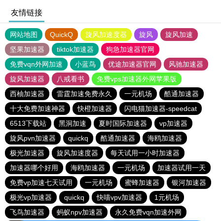
友情链接
网站地图
QuickQ
旋风加速度器
旋风
旋风加速
坚果加速器
tiktok加速器
狗急加速器官网
免费vqn外网加速
小蓝鸟
优途加速器官网
风驰加速器
旋风加速器
八戒看书
免费vps加速器外网苹果版
西柚加速器
雷霆加速免费永久
一元机场
酷通加速器
十大免费加速神器
快橙加速器
闪电猫加速器-speedcat
6513下载站
黑洞加速
夏时国际加速器
vp加速器
旋风pvn加速器
quickq
酷通加速器
海鸥加速器
极光加速器
旋风加速度器
每天试用一小时加速器
加速器哪个好用
海鸥加速器
一元机场
加速器试用一天
免费vp加速七天试用
一元机场
蜜蜂加速器
银河加速器
极光vp加速器
quickq
快喵vpv加速器
1元机场
飞鸟加速器
蚂蚁npv加速器
永久免费vqn加速外网