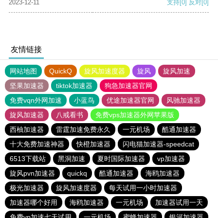
2023-12-11
支持
[0]
反对
[0]
友情链接
网站地图
QuickQ
旋风加速度器
旋风
旋风加速
坚果加速器
tiktok加速器
狗急加速器官网
免费vqn外网加速
小蓝鸟
优途加速器官网
风驰加速器
旋风加速器
八戒看书
免费vps加速器外网苹果版
西柚加速器
雷霆加速免费永久
一元机场
酷通加速器
十大免费加速神器
快橙加速器
闪电猫加速器-speedcat
6513下载站
黑洞加速
夏时国际加速器
vp加速器
旋风pvn加速器
quickq
酷通加速器
海鸥加速器
极光加速器
旋风加速度器
每天试用一小时加速器
加速器哪个好用
海鸥加速器
一元机场
加速器试用一天
免费vp加速七天试用
一元机场
蜜蜂加速器
银河加速器